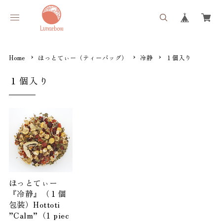
Home
ほっとてぃー（ティーバッグ）
冷静
１個入り
１個入り
ほっとてぃー
『冷静』（１個
包装）Hottoti
”Calm”（1 piec