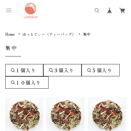
Home
ほっとてぃー（ティーバッグ）
集中
集中
１個入り
３個入り
５個入り
１０個入り