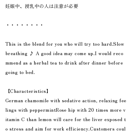
妊娠中、授乳中の人は注意が必要
・・・・・・・・
This is the blend for you who will try too hard.Slow
breathing ♪ A good idea may come up.I would reco
mmend as a herbal tea to drink after dinner before
going to bed.
【Characteristics】
German chamomile with sedative action, relaxing fee
lings with peppermintRose hip with 20 times more v
itamin C than lemon will care for the liver exposed t
o stress and aim for work efficiency.Customers coul