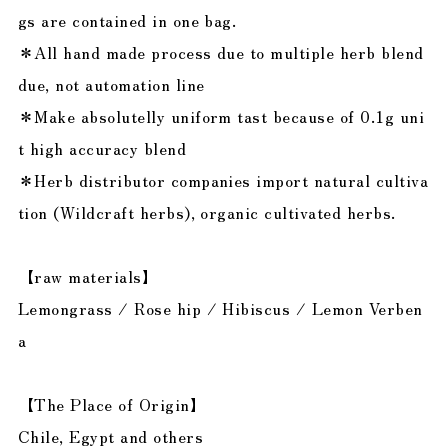
gs are contained in one bag.
＊All hand made process due to multiple herb blend
due, not automation line
＊Make absolutelly uniform tast because of 0.1g uni
t high accuracy blend
＊Herb distributor companies import natural cultiva
tion (Wildcraft herbs), organic cultivated herbs.
【raw materials】
Lemongrass / Rose hip / Hibiscus / Lemon Verben
a
【The Place of Origin】
Chile, Egypt and others